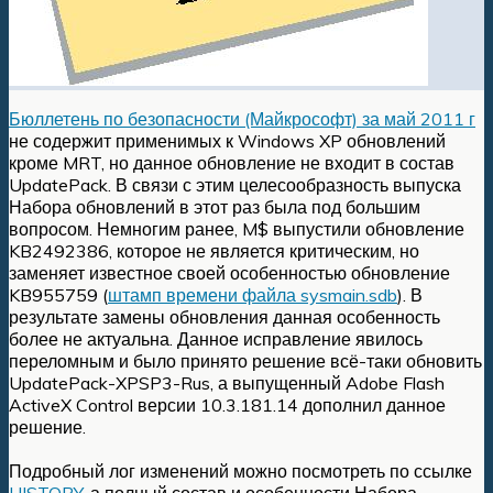
Бюллетень по безопасности (Майкрософт) за май 2011 г
не содержит применимых к Windows XP обновлений
кроме MRT, но данное обновление не входит в состав
UpdatePack. В связи с этим целесообразность выпуска
Набора обновлений в этот раз была под большим
вопросом. Немногим ранее, M$ выпустили обновление
KB2492386, которое не является критическим, но
заменяет известное своей особенностью обновление
KB955759 (
штамп времени файла sysmain.sdb
). В
результате замены обновления данная особенность
более не актуальна. Данное исправление явилось
переломным и было принято решение всё-таки обновить
UpdatePack-XPSP3-Rus, а выпущенный Adobe Flash
ActiveX Control версии 10.3.181.14 дополнил данное
решение.
Подробный лог изменений можно посмотреть по ссылке
HISTORY
, а полный состав и особенности Набора