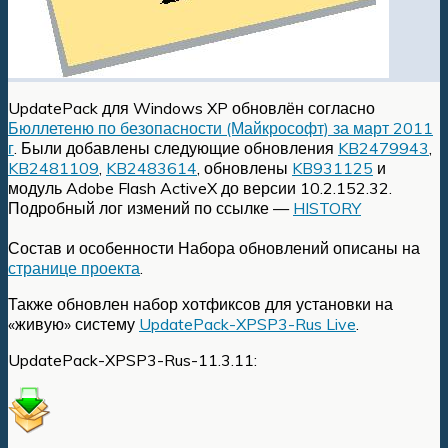
UpdatePack для Windows XP обновлён согласно
Бюллетеню по безопасности (Майкрософт) за март 2011
г
. Были добавлены следующие обновления
KB2479943
,
KB2481109
,
KB2483614
, обновлены
KB931125
и
модуль Adobe Flash ActiveX до версии 10.2.152.32.
Подробный лог измений по ссылке —
HISTORY
Состав и особенности Набора обновлений описаны на
странице проекта
.
Также обновлен набор хотфиксов для установки на
«живую» систему
UpdatePack-XPSP3-Rus Live
.
UpdatePack-XPSP3-Rus-11.3.11: