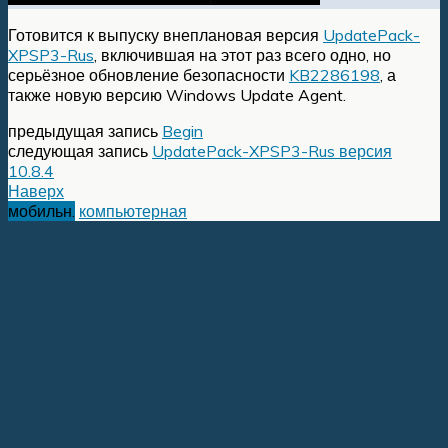
Готовится к выпуску внеплановая версия
UpdatePack-
XPSP3-Rus
, включившая на этот раз всего одно, но
серьёзное обновление безопасности
KB2286198
, а
также новую версию Windows Update Agent.
предыдущая запись
Begin
следующая запись
UpdatePack-XPSP3-Rus версия
10.8.4
Наверх
мобильн.
компьютерная