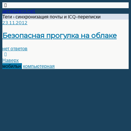
jameszero.net
Теги › синхронизация почты и ICQ-переписки
23.11.2012
Безопасная прогулка на облаке
нет ответов
Наверх
мобильн.
компьютерная